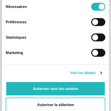
Sélection
proteção da Informação e dos dados contidos nas
Nécessaires
du
comunicações e respetivos registos, bem como
consentement
promover as ações necessárias à confirmação
Préférences
inicial dos fundamentos.
A MoOngy compromete-se a informar ao autor
Statistiques
da comunicação, num prazo razoável (não pode
exceder os três meses após notificação remetida
Marketing
ao denunciante), sobre as medidas previstas ou
tomadas para dar seguimento à denúncia e os
motivos que justificam a escolha desse
Voir les détails
seguimento, assim como as conclusões da
averiguação efetuada.
Autoriser tous les cookies
O processo de averiguação termina com a
documentação dos resultados, fundamentos e
conclusões além da formulação de
Autoriser la sélection