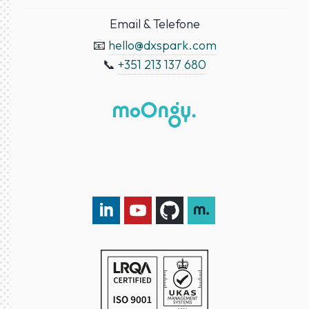
Email & Telefone
📧
hello@dxspark.com
📞
+351 213 137 680
LinkedIn DXspark
YouTube DXspark
GitHub DXspark
moOngy Group