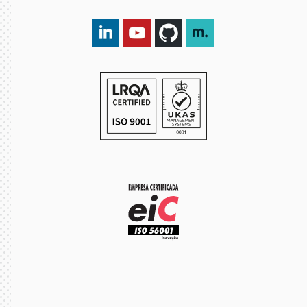
LinkedIn DXspark
YouTube DXspark
GitHub DXspark
moOngy Group