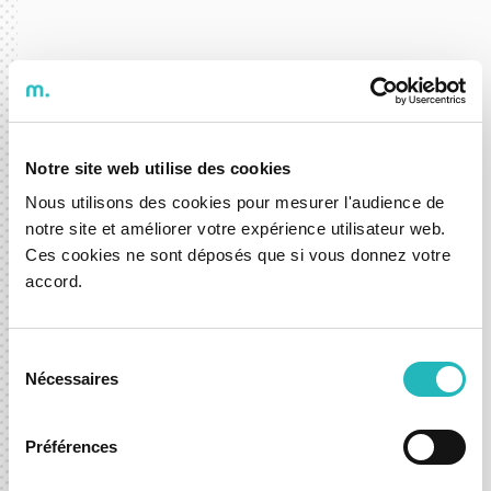
Pensado à medida das
suas necessidades
Notre site web utilise des cookies
Nous utilisons des cookies pour mesurer l'audience de
notre site et améliorer votre expérience utilisateur web.
Ces cookies ne sont déposés que si vous donnez votre
Os Pacotes de Horas variam entre 40h e 640h,
accord.
permitindo-lhe poupar tempo e dinheiro
enquanto subscreve serviços de excelência
prestados por profissionais certificados.
Sélection
Nécessaires
du
consentement
Subscreva antecipadamente a quantidade de
horas adequada, com tarifa reduzida, e utilize-as
Préférences
quando a sua equipa técnica ou o seu negócio