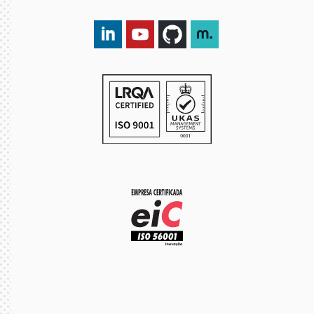
LinkedIn DXspark
YouTube DXspark
GitHub DXspark
moOngy Group