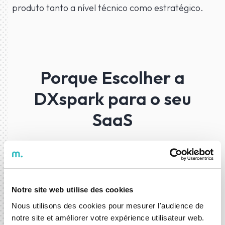
produto tanto a nível técnico como estratégico.
Porque Escolher a
DXspark para o seu
SaaS
Se pretende lançar um produto digital sem ter de
construir uma equipa interna completa, este
Notre site web utilise des cookies
modelo permite-lhe acesso a um processo
validado e a uma equipa experiente.
Nous utilisons des cookies pour mesurer l'audience de
notre site et améliorer votre expérience utilisateur web.