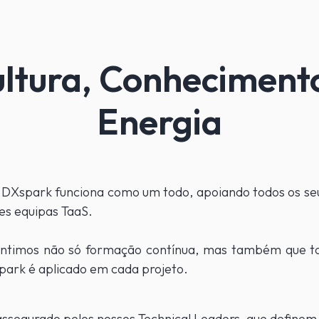
ltura, Conheciment
Energia
a DXspark funciona como um todo, apoiando todos os s
es equipas TaaS.
antimos não só formação contínua, mas também que t
ark é aplicado em cada projeto.
 assegurado pelos nossos Technical Leaders, que definem