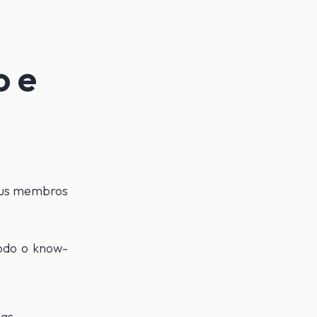
o e
eus membros
odo o know-
 as