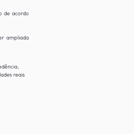
to de acordo
er ampliada
edência,
ades reais