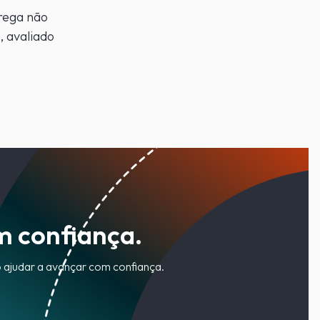
rega não
 avaliado
m confiança.
o ajudar a avançar com confiança.