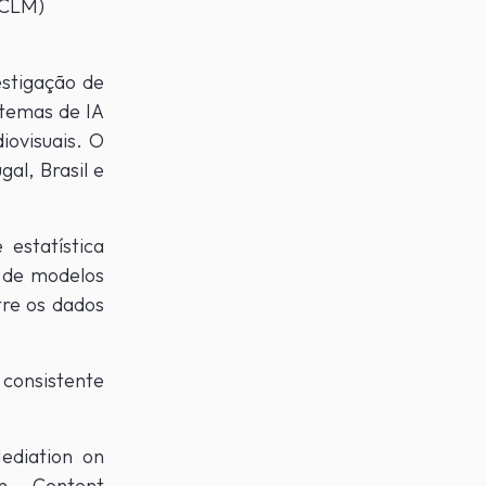
UCLM)
estigação de
temas de IA
iovisuais. O
al, Brasil e
 estatística
s de modelos
re os dados
 consistente
ediation on
an Content