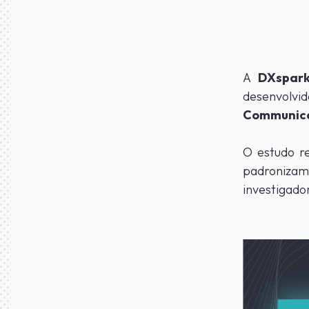
A
DXspa
desenvolv
Communica
O estudo re
padronizam
investigado