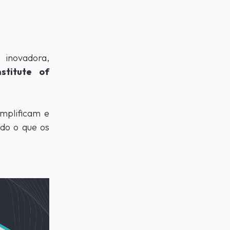
o inovadora,
titute of
implificam e
do o que os