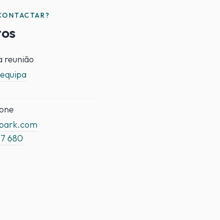
CONTACTAR?
tos
 reunião
 equipa
fone
spark.com
37 680