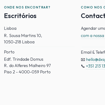
ONDE NOS ENCONTRAR?
COMO NOS 
Escritórios
Contac
Lisboa
Agendar uma
R. Sousa Martins 10,
com a nossa
1050-218 Lisboa
Porto
Email & Tele
Edf. Trindade Domus
📧
hello@dx
R. do Alferes Malheiro 97
📞
+351 213 1
Piso 2 - 4000-059 Porto