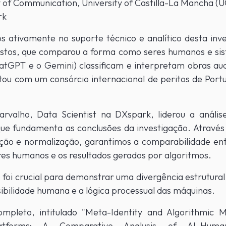
y of Communication, University of Castilla-La Mancha (
rk
s ativamente no suporte técnico e analítico desta inv
stos, que comparou a forma como seres humanos e sis
tGPT e o Gemini) classificam e interpretam obras aud
tou com um consórcio internacional de peritos de Portug
rvalho, Data Scientist na DXspark, liderou a análise
ue fundamenta as conclusões da investigação. Atravé
ção e normalização, garantimos a comparabilidade ent
res humanos e os resultados gerados por algoritmos.
e foi crucial para demonstrar uma divergência estrutural
sibilidade humana e a lógica processual das máquinas.
ompleto, intitulado "Meta-Identity and Algorithmic M
latforms: A Comparative Analysis of AI–Hum