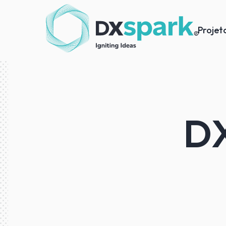
Projet
DX