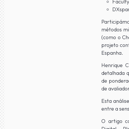
Facult
DXspa
Participámo
métodos mi
(como o Cha
projeto con
Espanha.
Henrique Ca
detalhada q
de pondera
de avaliado
Esta anális
entre a sen
O artigo c
Digital P