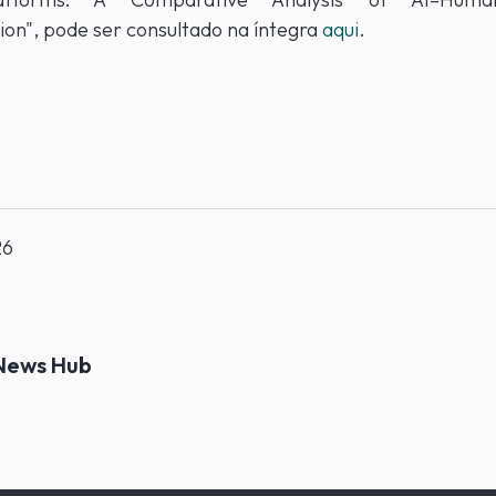
ion", pode ser consultado na íntegra
aqui
.
26
News Hub