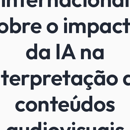
obre o impac
da IA na
nterpretação 
conteúdos
audiovisuais