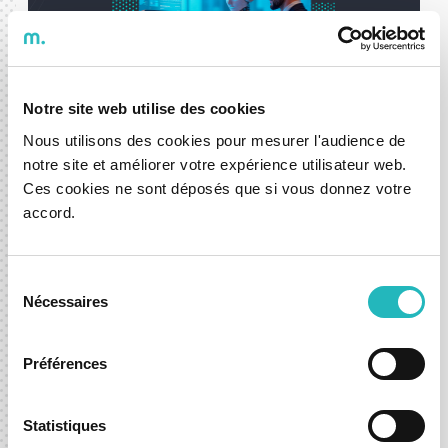
Notre site web utilise des cookies
Nous utilisons des cookies pour mesurer l'audience de
DXspark associa-se ao ISCTE
notre site et améliorer votre expérience utilisateur web.
Ces cookies ne sont déposés que si vous donnez votre
Executive Education e à Microsoft
accord.
na Pós-Graduação "AI for Tech
Leaders
Sélection
09 mar. 2026
Nécessaires
du
Notícias
consentement
Préférences
Statistiques