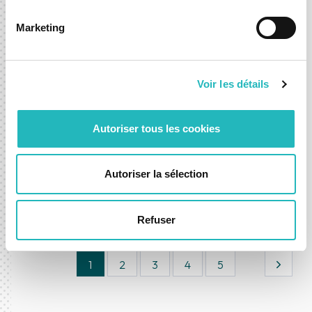
Marketing
Voir les détails
DXspark Celebra 4 anos e organiza
Autoriser tous les cookies
Kick Off 2026
24 fev. 2026
Autoriser la sélection
Notícias
Refuser
1
2
3
4
5