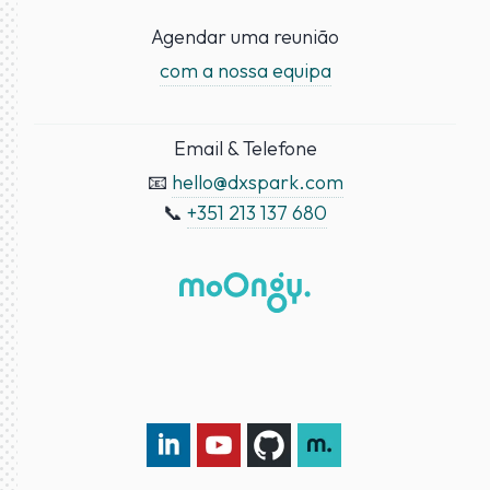
Agendar uma reunião
com a nossa equipa
Email & Telefone
📧
hello@dxspark.com
📞
+351 213 137 680
LinkedIn DXspark
YouTube DXspark
GitHub DXspark
moOngy Group