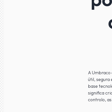
A Umbraco a
útil, segur
base tecnoló
significa c
controlo, a