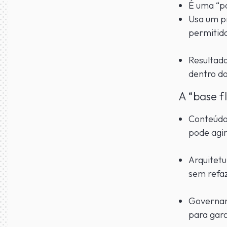
É uma “po
Usa um p
permitido
Resultado
dentro d
A “base f
Conteúdo 
pode agi
Arquitetu
sem refaz
Governanç
para gar