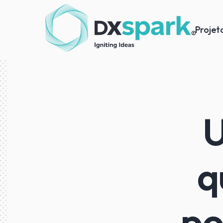
Projet
U
q
po