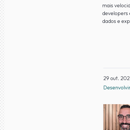
mais veloci
developers 
dados e exp
29 out. 20
Desenvolv