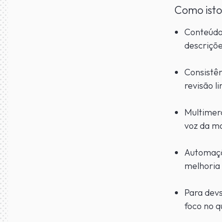
Como isto
Conteúdo 
descriçõe
Consistên
revisão li
Multimer
voz da m
Automação
melhoria 
Para devs
foco no q