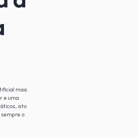
a
ficial mais
er e uma
ticos, isto
o sempre o