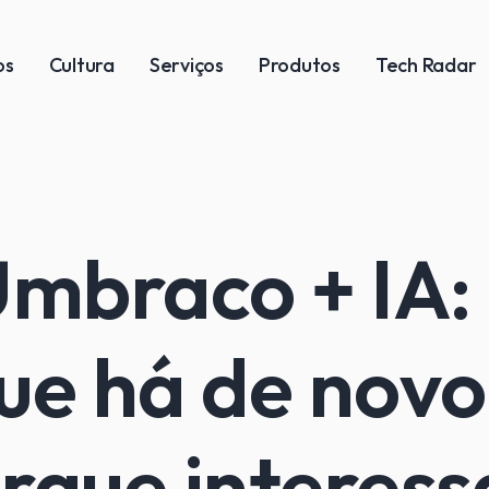
os
Cultura
Serviços
Produtos
Tech Radar
mbraco + IA:
ue há de novo
rque interess