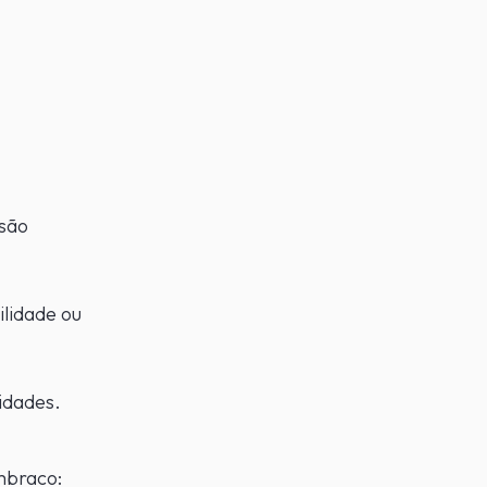
isão
lidade ou
idades.
mbraco: