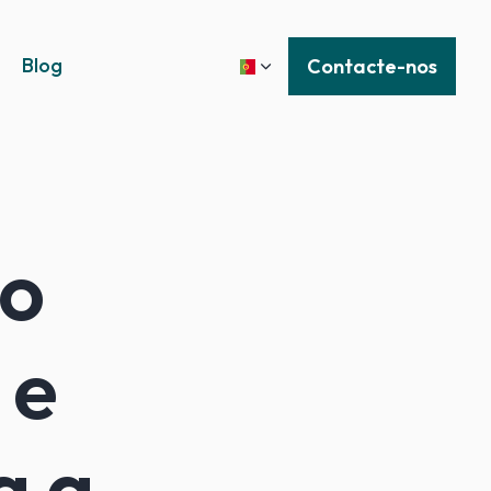
Blog
Contacte-nos
 o
 e
a a