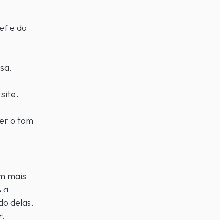
ef e do
isa.
site.
der o tom
em mais
A a
do delas.
r.