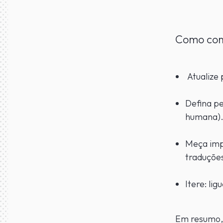
Como com
Atualize
Defina pe
humana)
Meça imp
traduçõe
Itere: li
Em resumo, 