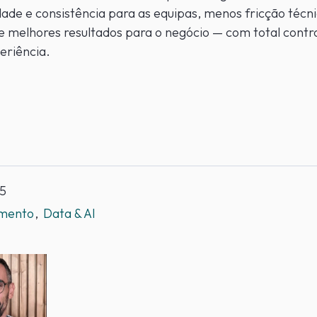
dade e consistência para as equipas, menos fricção técn
e melhores resultados para o negócio — com total contr
eriência.
25
imento
Data & AI