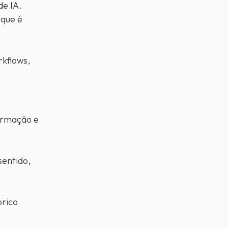
de IA.
 que é
rkflows,
formação e
sentido,
órico