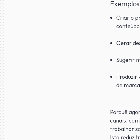
Exemplos 
Criar o p
conteúdo 
Gerar des
Sugerir m
Produzir 
de marc
Porquê agor
canais, com
trabalhar so
Isto reduz t