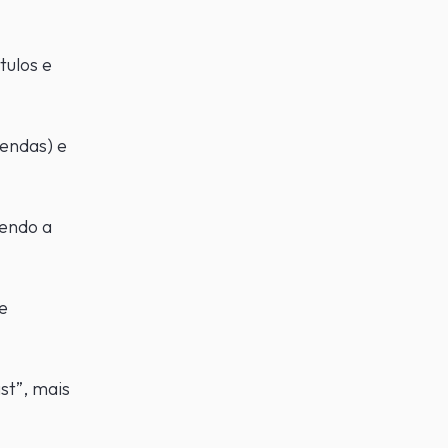
tulos e
gendas) e
endo a
e
st”, mais