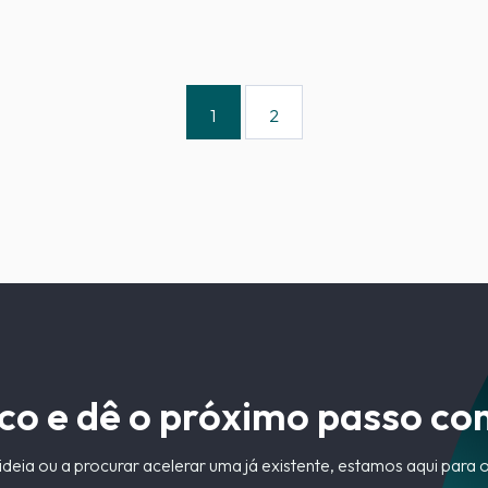
1
2
co e dê o próximo passo co
ideia ou a procurar acelerar uma já existente, estamos aqui para 