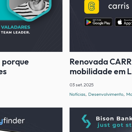
e porque
Renovada CARRI
es
mobilidade em L
03 set. 2025
Notícias
Desenvolvimento
Mo