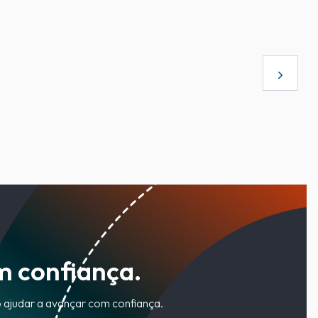
m confiança.
o ajudar a avançar com confiança.