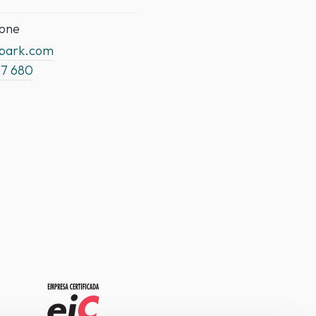
fone
spark.com
37 680