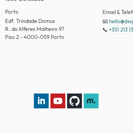
Porto
Email & Tele
Edf. Trindade Domus
📧
hello@dx
R. do Alferes Malheiro 97
📞
+351 213 1
Piso 2 - 4000-059 Porto
LinkedIn DXspark
YouTube DXspark
GitHub DXspark
moOngy Group