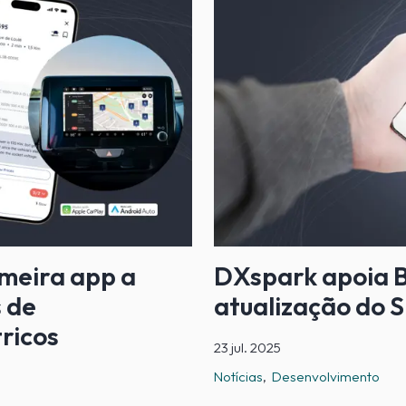
imeira app a
DXspark apoia B
s de
atualização do 
ricos
23 jul. 2025
Notícias
Desenvolvimento