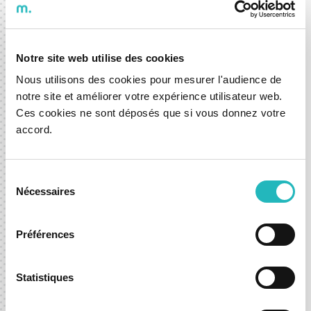
centrada no utilizador.
A nova app Mobyfinder já está disponível para
download na
App Store
e
Google Play
.
Notre site web utilise des cookies
Nous utilisons des cookies pour mesurer l'audience de
Para mais informações, visite
mobyfinder.com
notre site et améliorer votre expérience utilisateur web.
Ces cookies ne sont déposés que si vous donnez votre
accord.
Sélection
30 abr. 2026
Nécessaires
du
Notícias
Mobilidade
consentement
Préférences
DXspark News Hub
Statistiques