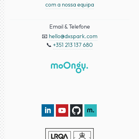
com a nossa equipa
Email & Telefone
📧
hello@dxspark.com
📞
+351 213 137 680
LinkedIn DXspark
YouTube DXspark
GitHub DXspark
moOngy Group