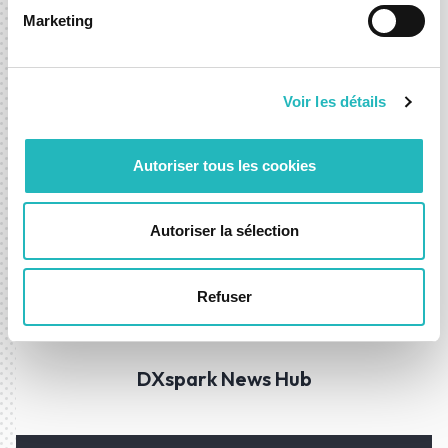
Factory, unidade de R&D focada em AI e Data
Marketing
Science.
Mais informações no
website
.
Voir les détails
Disponível em
Google Play
e
Apple AppStore
.
Autoriser tous les cookies
Autoriser la sélection
01 ago. 2025
Refuser
Notícias
Desenvolvimento
DXspark News Hub