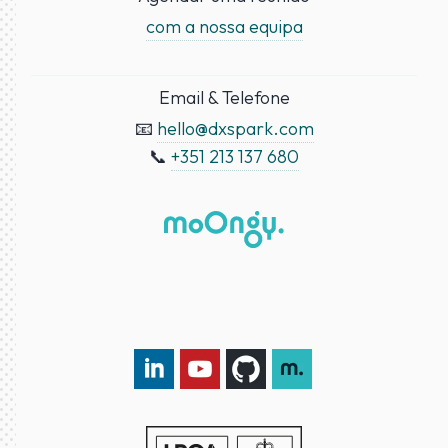
com a nossa equipa
Email & Telefone
📧
hello@dxspark.com
📞
+351 213 137 680
LinkedIn DXspark
YouTube DXspark
GitHub DXspark
moOngy Group