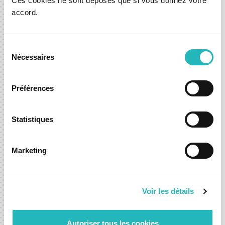
Ces cookies ne sont déposés que si vous donnez votre
accord.
DXspark News Hub
Sélection
Nécessaires
du
consentement
Fale connosco e dê o próximo
Préférences
passo com confiança.
Quer esteja a explorar uma nova ideia ou a procurar
Statistiques
acelerar uma já existente, estamos aqui para o ajudar a
avançar com confiança.
Marketing
Contacte-nos
Voir les détails
Autoriser tous les cookies