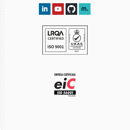
LinkedIn DXspark
YouTube DXspark
GitHub DXspark
moOngy Group