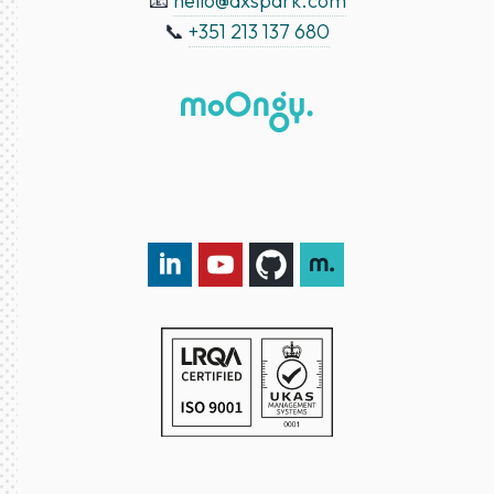
📧
hello@dxspark.com
📞
+351 213 137 680
LinkedIn DXspark
YouTube DXspark
GitHub DXspark
moOngy Group