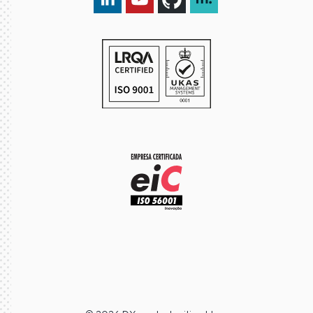
LinkedIn DXspark
YouTube DXspark
GitHub DXspark
moOngy Group