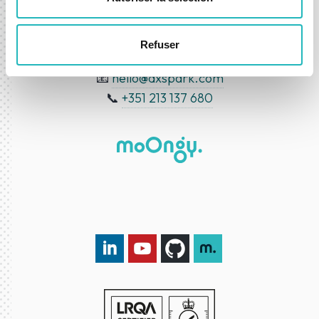
com a nossa equipa
Refuser
Email & Telefone
📧
hello@dxspark.com
📞
+351 213 137 680
LinkedIn DXspark
YouTube DXspark
GitHub DXspark
moOngy Group